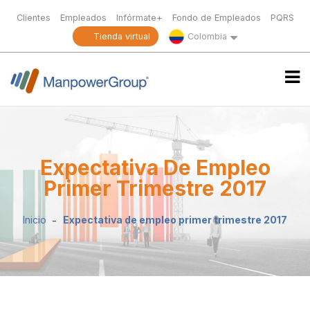
Clientes
Empleados
Infórmate+
Fondo de Empleados
PQRS
Tienda virtual
Colombia
Expectativa De Empleo
Primer Trimestre 2017
Inicio
Expectativa de empleo primer trimestre 2017