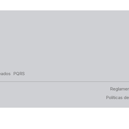
eados
PQRS
Reglamen
Políticas d