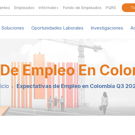
ientes
Empleados
Infórmate+
Fondo de Empleados
PQRS
Ti
Soluciones
Oportunidades Laborales
Investigaciones
A
 De Empleo En Col
nicio
Expectativas de Empleo en Colombia Q3 20