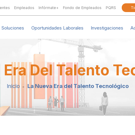
ientes
Empleados
Infórmate+
Fondo de Empleados
PQRS
Ti
Soluciones
Oportunidades Laborales
Investigaciones
A
 Era Del Talento Te
Inicio
La Nueva Era del Talento Tecnológico