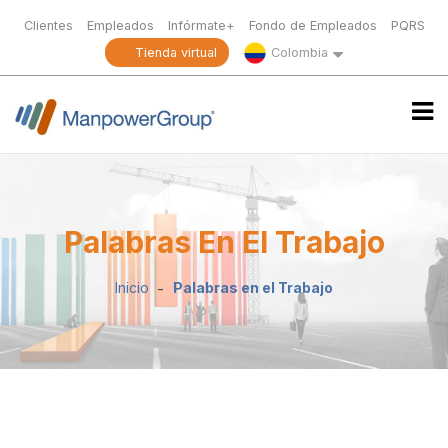
Clientes
Empleados
Infórmate+
Fondo de Empleados
PQRS
Tienda virtual
Colombia
Palabras En El Trabajo
Inicio
Palabras en el Trabajo