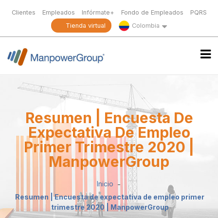
Clientes
Empleados
Infórmate+
Fondo de Empleados
PQRS
Tienda virtual
Colombia
Resumen | Encuesta De
Expectativa De Empleo
Primer Trimestre 2020 |
ManpowerGroup
Inicio
Resumen | Encuesta de expectativa de empleo primer
trimestre 2020 | ManpowerGroup