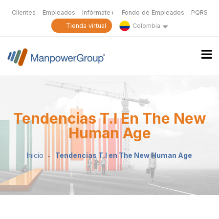
Clientes
Empleados
Infórmate+
Fondo de Empleados
PQRS
Tienda virtual
Colombia
Tendencias T.I En The New
Human Age
Inicio
Tendencias T.I en The New Human Age