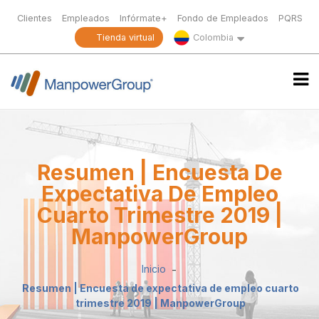
Clientes
Empleados
Infórmate+
Fondo de Empleados
PQRS
Tienda virtual
Colombia
Resumen | Encuesta De
Expectativa De Empleo
Cuarto Trimestre 2019 |
ManpowerGroup
Inicio
Resumen | Encuesta de expectativa de empleo cuarto
trimestre 2019 | ManpowerGroup