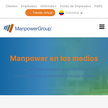
Clientes
Empleados
Infórmate+
Fondo de Empleados
PQRS
Tienda virtual
Colombia
Manpower en los medios
Inicio
ManpowerGroup en los Medios
7 consejos para una entrevista virtual exitosa